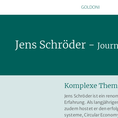
GOLDONI
Jens Schröder -
Journ
Komplexe Themen
Jens Schröder ist ein ren
Erfahrung. Als langjährig
zudem hostet er den erfolg
systeme, Circular Economy,