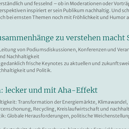
ständlich und fesselnd – ob in Moderationen oder Vorträg
rspektiven inspiriert er sein Publikum nachhaltig. Und sc
uch bei ernsten Themen noch mit Fröhlichkeit und Humor 
Zusammenhänge zu verstehen macht 
Leitung von Podiumsdiskussionen, Konferenzen und Vera
und Nachhaltigkeit
d gedanklich frische Keynotes zu aktuellen und zukunftsw
hhaltigkeit und Politik.
: lecker und mit Aha-Effekt
igkeit: Transformation der Energiemärkte, Klimawandel,
censchonung, Recycling, Kreislaufwirtschaft und nachhal
itik: Globale Herausforderungen, politische Weichenstellu