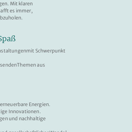
en. Mit klaren
hafft es immer,
abzuholen.
Spaß
nstaltungen
mit Schwerpunkt
eisenden
Themen aus
 erneuerbare Energien.
tige Innovationen.
ngen und
nachhaltige