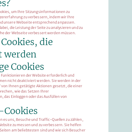
es?
okies, um Ihre Sitzungsinformationen zu
zererfahrung zu verbessern, indem wir Ihre
d unsere Webseite entsprechend anpassen.
abei, die Leistung der Seite zu analysieren und zu
che der Webseite verbessert werden müssen.
 Cookies, die
t werden
ge Cookies
s Funktionieren der Website erforderlich und
en nicht deaktiviert werden. Sie werden in der
f von Ihnen getätigte Aktionen gesetzt, die einer
echen, wie das Setzen Ihrer
, das Einloggen oder das Ausfüllen von
-Cookies
n es uns, Besuche und Traffic-Quellen zu zählen,
Website zu messen und zu verbessern. Sie helfen
Seiten am beliebtesten sind und wie sich Besucher