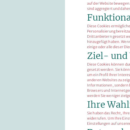
auf der Website bewegen.
sind aggregiert und dah
Funktiona
Diese Cookies ermögliche
Personalisierung bereitzu
Drittanbietern gesetzt w
hinzugefügt haben. Wenn 
einige oder alle dieser Di
Ziel- und
Diese Cookies können du
gesetzt werden. Sie kö
um ein Profil Ihrer Inter
anderen Websites zu zeige
Informationen, sondern b
Browsers und Internetger
werden Sie weniger zielg
Ihre Wahl
Sie haben das Recht, Ihre
widerrufen. Um Ihre Eins
Einstellungen auf unsere