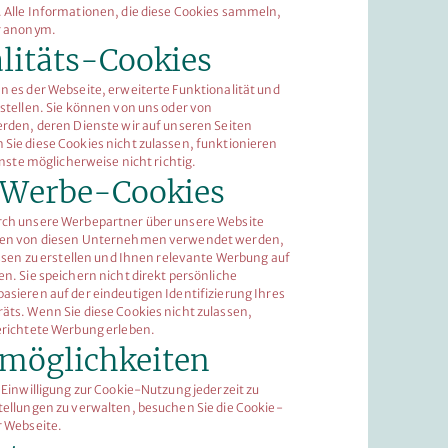
 Alle Informationen, die diese Cookies sammeln,
er anonym.
litäts-Cookies
n es der Webseite, erweiterte Funktionalität und
stellen. Sie können von uns oder von
erden, deren Dienste wir auf unseren Seiten
Sie diese Cookies nicht zulassen, funktionieren
enste möglicherweise nicht richtig.
 Werbe-Cookies
rch unsere Werbepartner über unsere Website
nnen von diesen Unternehmen verwendet werden,
essen zu erstellen und Ihnen relevante Werbung auf
n. Sie speichern nicht direkt persönliche
asieren auf der eindeutigen Identifizierung Ihres
äts. Wenn Sie diese Cookies nicht zulassen,
erichtete Werbung erleben.
möglichkeiten
 Einwilligung zur Cookie-Nutzung jederzeit zu
tellungen zu verwalten, besuchen Sie die Cookie-
r Webseite.