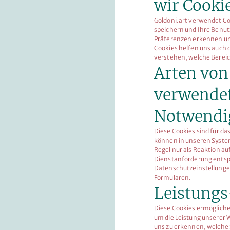
wir Cooki
Goldoni.art verwendet Co
speichern und Ihre Benut
Präferenzen erkennen un
Cookies helfen uns auch d
verstehen, welche Berei
Arten von
verwende
Notwendi
Diese Cookies sind für da
können in unseren System
Regel nur als Reaktion au
Dienstanforderung entspr
Datenschutzeinstellungen
Formularen.
Leistungs
Diese Cookies ermögliche
um die Leistung unserer 
uns zu erkennen, welche 