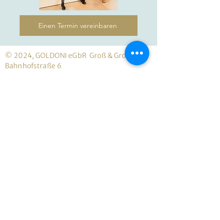
Einen Termin vereinbaren
© 2024, GOLDONI eGbR Groß & Groß
Bahnhofstraße 6
86919
Utting am Ammersee
Weitere Unternehmen:
R&S GmbH
Haus zum Wald
Bad
Wörishofen
Impressum