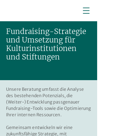
Fundraising-Strategie
und Umsetzung für
Kulturinstitutionen
und Stiftungen
Unsere Beratung umfasst die Analyse
des bestehenden Potenzials, die
(Weiter-) Entwicklung passgenauer
Fundraising-Tools sowie die Optimierung
Ihrer internen Ressourcen.
Gemeinsam entwickeln wir eine
zukunftsfähige Strategie, mit